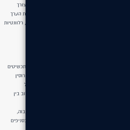
של שילוב נכון בין מיתוג, תוכן וקידום אורגני, את הצורך
בגמישות ובהתאמה לצרכים משתנים של הרשת, ואת הערך
שבקשר רציף עם הלקוח לצורך שמירה על אחידות, רלוונטיות
ונראות גבוהה לאורך זמן.
על הלקוח
DanielJewellery – רשת תכשיטי דניאל היא רשת תכשיטים
מבוססת ובעלת מוניטין ארצי, המתמחה בטבעות אירוסין
ותכשיטי יוקרה באיכות גבוהה. הרשת שמה דגש על
מקצועיות, אמינות וחוויית שירות מוקפדת, תוך שילוב בין
מסורת של צורפות איכותית לחדשנות דיגיטלית.
DanielJewellery פועלת מתוך מחויבות לסטנדרט גבוה,
התאמה אישית ללקוחות ונוכחות מותגית חזקה הן בסניפים
הפיזיים והן בזירה הדיגיטלית.