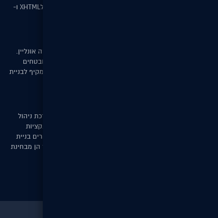
W3C העולמי(תקן מחמיר במיוחד) בהתאמה מלאה לXHTML ו-
CSS.
מסחר אלקטרוני
DigitalST מפתחת חנויות אינטרנטיות למסחר ורכישה אונליין.
באמצעות מערכת ניהול קטלוג, תקן PCI, שרתים מאובטחים
ואבטחת SSL מספקת DigitalST ללקוחותיה פתרון מקיף לבניית
חנות אינטרנטית וניהולה השוטף.
גרסה חדשה לDigitalCMS
בקרוב תשיק DigitalST את הגרסה החדשה של מערכת ניהול
התוכן DigitalCMS. הגרסה החדשה מציעה שלל פונקציות
ומודולים חדשים הניתנים להטמעה באתרכם ומאפשרים בניית
אתרי אינטרנט דינמיים הניתנים להתאמה לפי הצורך הן מבחינת
עיצוב האתר והן מבחינת כמות התכנים.